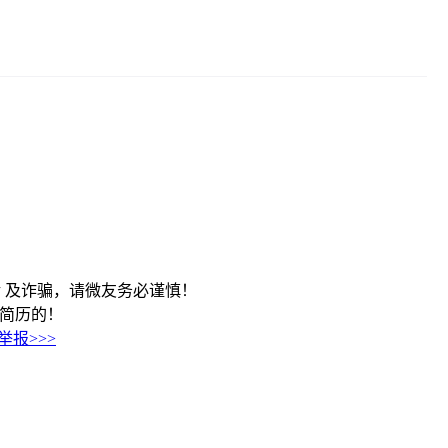
 及诈骗，请微友务必谨慎！
到该简历的！
举报>>>